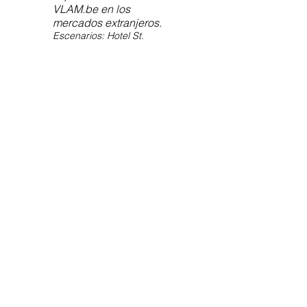
VLAM.be en los
mercados extranjeros.
Escenarios: Hotel St.
Regis & Museo de San
Ildefonso. Febrero 2019.
Organiza tu evento
Contacto
olimpia@delacroixconsultores.com